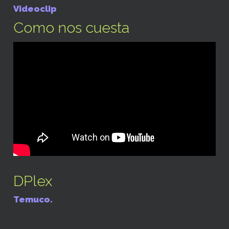
Videoclip
Como nos cuesta
DPlex
Temuco.