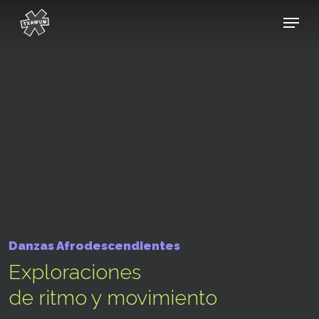
Skip
Menu
to
main
content
Danzas Afrodescendientes
Exploraciones
de ritmo y movimiento