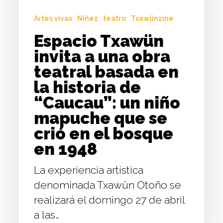
basada
Artes vivas
Niñez
teatro
Txawünzine
en
la
Espacio Txawün
historia
invita a una obra
de
teatral basada en
“Caucau”:
la historia de
un
“Caucau”: un niño
niño
mapuche que se
mapuche
crió en el bosque
que
en 1948
se
La experiencia artística
crió
denominada Txawün Otoño se
en
realizará el domingo 27 de abril
el
a las…
bosque