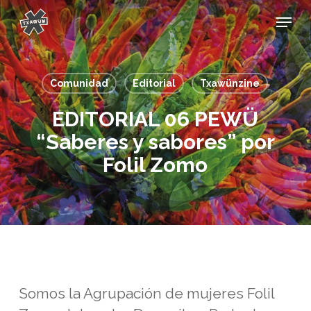
Skip
Menu
to
main
content
Comunidad
Editorial
Txawünzine
EDITORIAL 06 PEWÜ
“Saberes y sabores” por
Folil Zomo
Somos la Agrupación de mujeres Folil