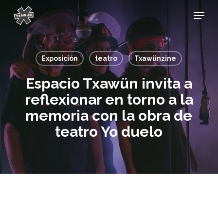
Skip
Menu
to
main
content
Exposición
teatro
Txawünzine
Espacio Txawün invita a
reflexionar en torno a la
memoria con la obra de
teatro Yo duelo