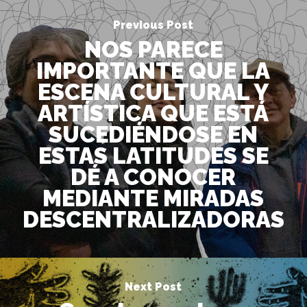
Previous Post
NOS PARECE
IMPORTANTE QUE LA
ESCENA CULTURAL Y
ARTÍSTICA QUE ESTÁ
SUCEDIÉNDOSE EN
ESTAS LATITUDES SE
DÉ A CONOCER
MEDIANTE MIRADAS
DESCENTRALIZADORAS
Next Post