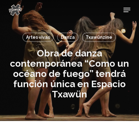
Skip
Menu
to
main
content
Artes vivas
Danza
Txawünzine
Obra de danza
contemporánea “Como un
océano de fuego” tendrá
función única en Espacio
Txawün