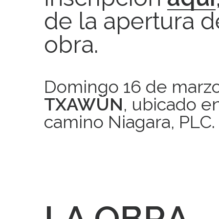
de la apertura d
obra.
Domingo 16 de marzo 
TXAWÜN
, ubicado en
camino Niagara, PLC.
LA OBRA