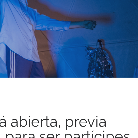
á abierta, previa
, para ser partícipes