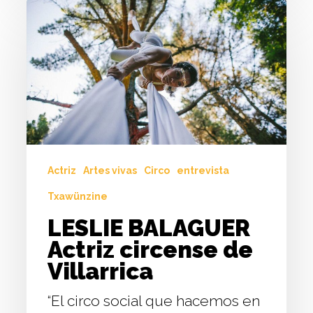
LESLIE
BALAGUER
Actriz
circense
de
Villarrica
Actriz
Artes vivas
Circo
entrevista
Txawünzine
LESLIE BALAGUER
Actriz circense de
Villarrica
“El circo social que hacemos en