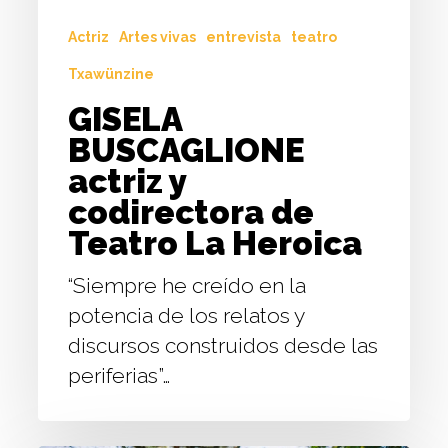
La
Actriz
Artes vivas
entrevista
teatro
Heroica
Txawünzine
GISELA
BUSCAGLIONE
actriz y
codirectora de
Teatro La Heroica
“Siempre he creído en la
potencia de los relatos y
discursos construidos desde las
periferias”…