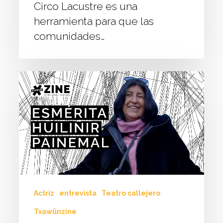
Circo Lacustre es una
herramienta para que las
comunidades…
ESMÉRITA
HUILIÑIR
PAINEMAL,
ACTRIZ
DE
TEATRO
CALLEJERO
EN
Actriz
entrevista
Teatro callejero
EL
TEMUCO
Txawünzine