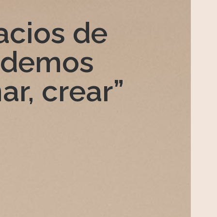
acios de
podemos
ar, crear”