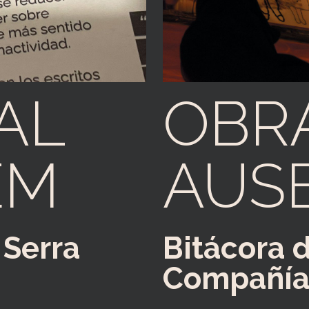
AL
OBR
EM
AUS
 Serra
Bitácora 
Compañía