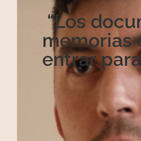
“Los docu
memorias 
entrar para