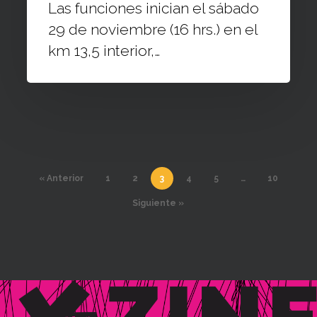
Txawün
Las funciones inician el sábado
29 de noviembre (16 hrs.) en el
km 13,5 interior,…
« Anterior
1
2
3
4
5
…
10
Siguiente »