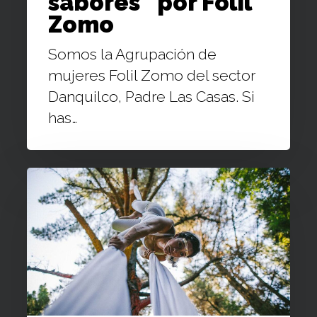
sabores” por Folil
Zomo
Somos la Agrupación de
mujeres Folil Zomo del sector
Danquilco, Padre Las Casas. Si
has…
LESLIE
BALAGUER
Actriz
circense
de
Villarrica